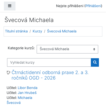
Přejít k hlavnímu obsahu
Boční panel
Nejste přihlášeni (
Přihlášení
)
Švecová Michaela
Titulní stránka
Kurzy
Švecová Michaela
Kategorie kurzů:
Vyhledat kurzy
Vyhled
Čtrnáctidenní odborná praxe 2. a 3.
ročníků OGD - 2026
Učitel:
Libor Benda
Učitel:
Jan Hrubeš
Učitel:
Michaela
Švecová