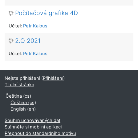
Počítačová grafika 4D
Učitel:
Petr Kalous
2.O 2021
Učitel:
Petr Kalous
Nejste přihlášeni (
Přihlášení
)
Titulní stránka
Čeština ‎(cs)‎
Čeština ‎(cs)‎
English ‎(en)‎
Souhrn uchovávaných dat
Stáhněte si mobilní aplikaci
Přepnout do standardního motivu