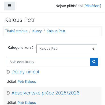
Přejít k hlavnímu obsahu
Boční panel
Nejste přihlášeni (
Přihlášení
)
Kalous Petr
Titulní stránka
Kurzy
Kalous Petr
Kategorie kurzů:
Vyhledat kurzy
Vyhled
Dějiny umění
Učitel:
Petr Kalous
Absolventské práce 2025/2026
Učitel:
Petr Kalous