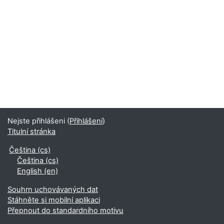
Nejste přihlášeni (
Přihlášení
)
Titulní stránka
Čeština ‎(cs)‎
Čeština ‎(cs)‎
English ‎(en)‎
Souhrn uchovávaných dat
Stáhněte si mobilní aplikaci
Přepnout do standardního motivu