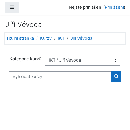
Přejít k hlavnímu obsahu
Boční panel
Nejste přihlášeni (
Přihlášení
)
Jiří Vévoda
Titulní stránka
Kurzy
IKT
Jiří Vévoda
Kategorie kurzů:
Vyhledat kurzy
Vyhled